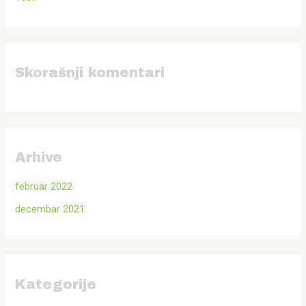
a
z
a
:
Skorašnji komentari
Arhive
februar 2022
decembar 2021
Kategorije