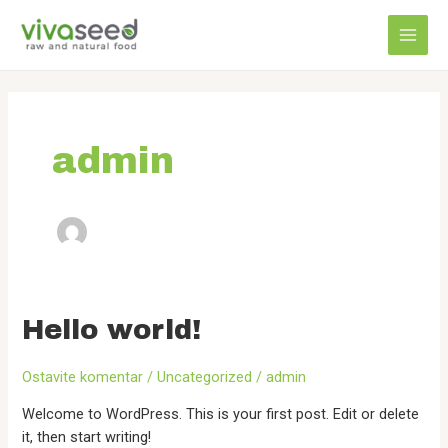
Pređi
Pretraga
MAI
na
MEN
sadržaj
admin
Hello
Hello world!
world!
Ostavite komentar
/
Uncategorized
/
admin
Welcome to WordPress. This is your first post. Edit or delete
it, then start writing!